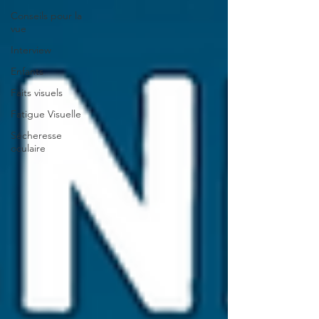
Conseils pour la
vue
Interview
Enfants
Faits visuels
Fatigue Visuelle
Sécheresse
oculaire