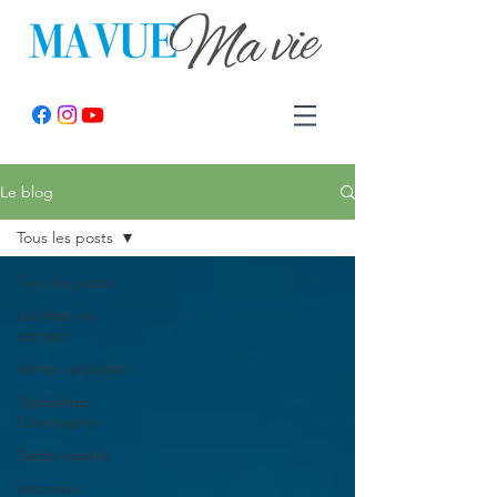
Le blog
Tous les posts
Tous les posts
Lentilles de
contact
Verres optiques
Ophtalmic
Compagnie
Santé visuelle
Vacances