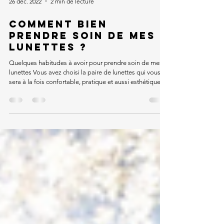
26 déc. 2022
2 min de lecture
Comment bien
prendre soin de mes
lunettes ?
Quelques habitudes à avoir pour prendre soin de mes
lunettes Vous avez choisi la paire de lunettes qui vous
sera à la fois confortable, pratique et aussi esthétique !
Savez vous qu’il existe quelques gestes à adopter dans
votre quotidien pour préserver la qualité de vos verres et
prolonger ainsi la durée de vie de vos lunettes ? Nous
allons vous partager quelques réflexes simple pour un
bon entretien : En cas de fortes salissures, pour nettoyer
correctement et tout en douceur