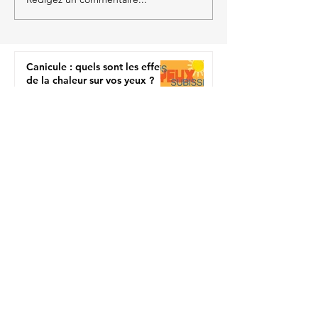
Moins d'écran ? Une
excellente résolution.
Canicule : quels sont les effets
de la chaleur sur vos yeux ?
29 juin
Préparer ses yeux pour l'été
3 juin
Allergies saisonnières et
lentilles de contact souples
29 avr.