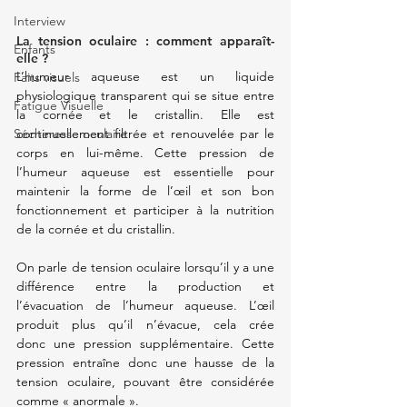
Interview
La tension oculaire : comment apparaît-
Enfants
elle ?
L’humeur aqueuse est un liquide 
Faits visuels
physiologique transparent qui se situe entre 
Fatigue Visuelle
la cornée et le cristallin. Elle est 
continuellement filtrée et renouvelée par le 
Sécheresse oculaire
corps en lui-même. Cette pression de 
l’humeur aqueuse est essentielle pour 
maintenir la forme de l’œil et son bon 
fonctionnement et participer à la nutrition 
de la cornée et du cristallin.
On parle de tension oculaire lorsqu’il y a une 
différence entre la production et 
l’évacuation de l’humeur aqueuse. L’œil 
produit plus qu’il n’évacue, cela crée 
donc une pression supplémentaire. Cette 
pression entraîne donc une hausse de la 
tension oculaire, pouvant être considérée 
comme « anormale ».