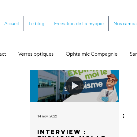
Accueil
Le blog
Freination de La myopie
Nos campa
act
Verres optiques
Ophtalmic Compagnie
San
view
Enfants
Faits visuels
Fatigue Visuelle
14 nov. 2022
Interview :