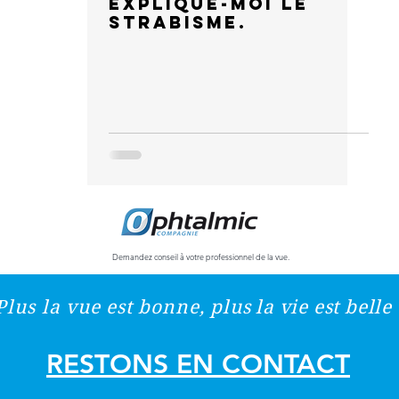
Explique-moi le
strabisme.
Demandez conseil à votre professionnel de la vue.
Plus la vue est bonne,
plus la vie est belle 
RESTONS EN CONTACT